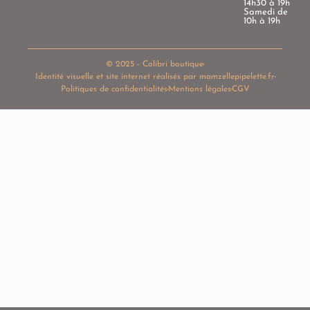
14h30 à 19h
Samedi de
10h à 19h
© 2025 - Colibri boutique
Identité visuelle et site internet réalisés par mamzellepipelette.fr
Politiques de confidentialités
Mentions légales
CGV